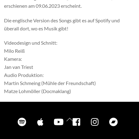
erschienen am 09.06.2023 erscheint.
Die englische Version des Songs gibt es auf Spotify und
überall dort, wo es Musik gibt!
Videodesign und Schnitt:
Milo Reiß
Kamera:
Jan van Triest
Audio Produktion:
Martin Schmeing (Mühle der Freundschaft)
Matze Lohmöller (Docmaklang)
Spotify
iTunes
YouTube
Facebook
Instagram
Bandca
Back
To
Top