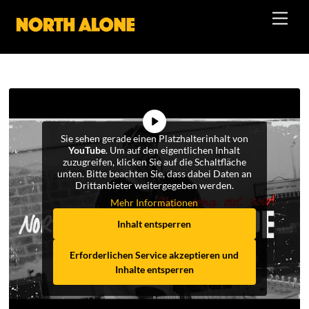
Skip
Men
to
content
Sie sehen gerade einen Platzhalterinhalt von
YouTube
. Um auf den eigentlichen Inhalt
zuzugreifen, klicken Sie auf die Schaltfläche
unten. Bitte beachten Sie, dass dabei Daten an
Drittanbieter weitergegeben werden.
Mehr Informationen
Inhalt entsperren
Erforderlichen Service akzeptieren und
Inhalte entsperren