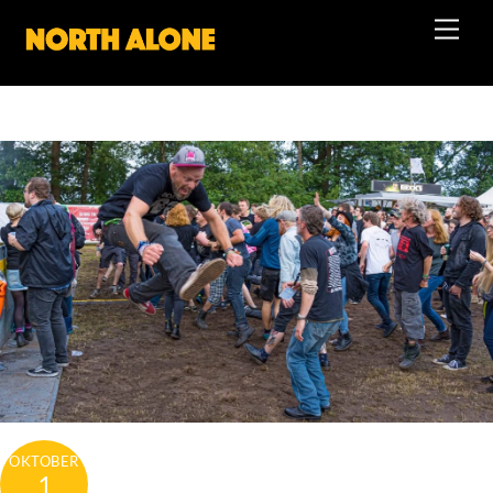
Skip
Men
to
content
OKTOBER
1