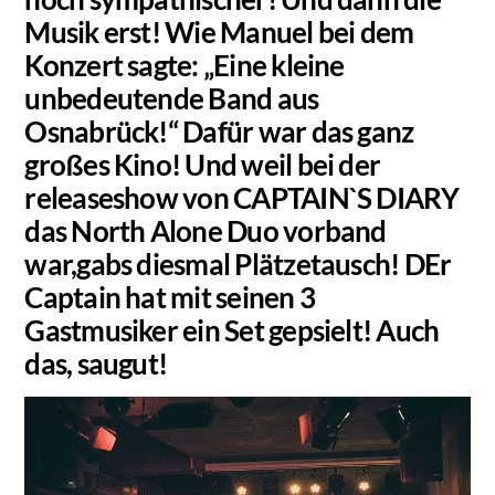
Musik erst! Wie Manuel bei dem
Konzert sagte: „Eine kleine
unbedeutende Band aus
Osnabrück!“ Dafür war das ganz
großes Kino! Und weil bei der
releaseshow von CAPTAIN`S DIARY
das North Alone Duo vorband
war,gabs diesmal Plätzetausch! DEr
Captain hat mit seinen 3
Gastmusiker ein Set gepsielt! Auch
das, saugut!