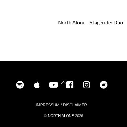
North Alone – Stagerider Duo
Spotify
iTunes
YouTube
Facebook
Instagram
Bandca
Back
To
Top
IMPRESSUM / DISCLAIMER
©
NORTH ALONE
2026