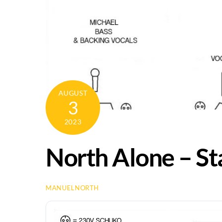
AUGUST
3
2023
North Alone – St
MANUELNORTH