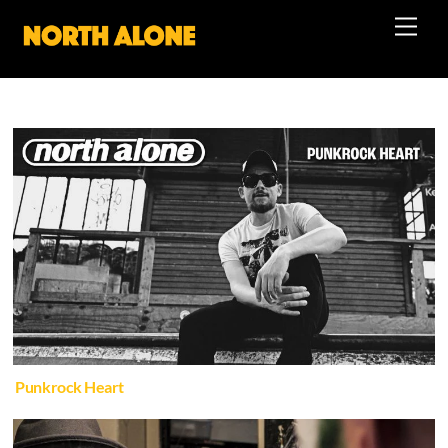
Skip
Men
to
content
Punkrock Heart